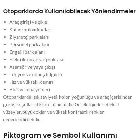
Otoparklarda Kullanılabilecek Yönlendirmeler
Araç girişi ve çıkışı
Kat ve bölüm kodları
Ziyaretçi park alanı
Personel park alanı
Engelli park alanı
Elektrikli araç şarj noktası
Asansör ve yaya çıkışı
Tek yön ve dönüş bilgileri
Hız ve yükseklik sınırı
Blok ve bina yönleri
Otoparklarda ışık seviyesi, kolon yoğunluğu ve araç içerisinden
görüş koşulları dikkate alınmalıdır. Gerektiğinde reflektif
yüzeyler, büyük oklar ve yüksek kontrastlı renkler
değerlendirilebilir.
Piktogram ve Sembol Kullanımı