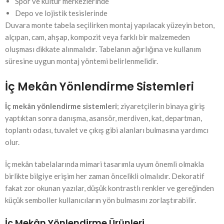
Spor ve kültür merkezlerinde
Depo ve lojistik tesislerinde
Duvara monte tabela seçilirken montaj yapılacak yüzeyin beton,
alçıpan, cam, ahşap, kompozit veya farklı bir malzemeden
oluşması dikkate alınmalıdır. Tabelanın ağırlığına ve kullanım
süresine uygun montaj yöntemi belirlenmelidir.
İç Mekân Yönlendirme Sistemleri
İç mekân yönlendirme sistemleri
; ziyaretçilerin binaya giriş
yaptıktan sonra danışma, asansör, merdiven, kat, departman,
toplantı odası, tuvalet ve çıkış gibi alanları bulmasına yardımcı
olur.
İç mekân tabelalarında mimari tasarımla uyum önemli olmakla
birlikte bilgiye erişim her zaman öncelikli olmalıdır. Dekoratif
fakat zor okunan yazılar, düşük kontrastlı renkler ve gereğinden
küçük semboller kullanıcıların yön bulmasını zorlaştırabilir.
İç Mekân Yönlendirme Ürünleri