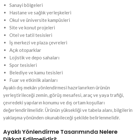
Sanayi bölgeleri
Hastane ve sağlık yerleşkeleri
Okul ve üniversite kampüsleri
Site ve konut projeleri
Otel ve tatil tesisleri
İş merkezi ve plaza çevreleri
Açık otoparklar
Lojistik ve depo sahaları
Spor tesisleri
Belediye ve kamu tesisleri
Fuar ve etkinlik alanları
Ayaklı dış mekân yönlendirmesi hazırlanırken ürünün
yerleştirileceği zemin, görüş mesafesi, araç ve yaya trafiği,
çevredeki yapıların konumu ve dış ortam koşulları
değerlendirilmelidir. Ürünün yüksekliği ve tabela alanı, bilgilerin
yaklaşma yönünden okunabileceği şekilde belirlenmelidir.
Ayaklı Yönlendirme Tasarımında Nelere
Dikkat Edilmelidir?