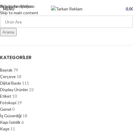
Skip to navigation
Anasayfa
»
Mağaza
MENÜ
0,0
Skip to main content
Arama
KATEGORILER
Bayrak
79
Çerçeve
18
Dijital Baskı
111
Display Ürünler
22
Etiket
10
Fotokopi
29
Genel
0
İş Güvenliği
18
Kapı İsimlik
6
Kaşe
11