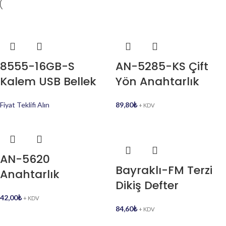
8555-16GB-S
AN-5285-KS Çift
Kalem USB Bellek
Yön Anahtarlık
Fiyat Teklifi Alın
89,80
₺
+ KDV
AN-5620
Bayraklı-FM Terzi
Anahtarlık
Dikiş Defter
42,00
₺
+ KDV
84,60
₺
+ KDV