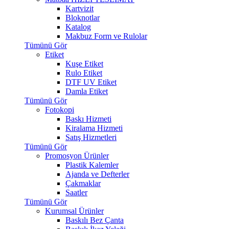
Kartvizit
Bloknotlar
Katalog
Makbuz Form ve Rulolar
Tümünü Gör
Etiket
Kuşe Etiket
Rulo Etiket
DTF UV Etiket
Damla Etiket
Tümünü Gör
Fotokopi
Baskı Hizmeti
Kiralama Hizmeti
Satış Hizmetleri
Tümünü Gör
Promosyon Ürünler
Plastik Kalemler
Ajanda ve Defterler
Çakmaklar
Saatler
Tümünü Gör
Kurumsal Ürünler
Baskılı Bez Çanta