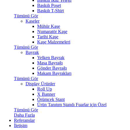
Baskılı İkaz Yeleği
Baskılı Poşet
Baskılı T-Shirt
Tümünü Gör
Kaşeler
Mühür Kaşe
Numaratör Kaşe
Tarihi Kaşe
Kaşe Malzemeleri
Tümünü Gör
Bayrak
Yelken Bayrak
Masa Bayrağı
Gönder Bayrağı
Makam Bayrakları
Tümünü Gör
Display Ürünler
Roll Up
X Banner
Örümcek Stant
Ürün Tanıtım Standı
Fuarlar için Özel
Tümünü Gör
Daha Fazla
Referanslar
İletişim