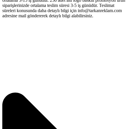
ortalama 3-15 iş günüdür. 250 adet altı logo baskılı promosyon ürün
siparişlerinizde ortalama teslim süresi 3-5 iş günüdür. Teslimat
süreleri konusunda daha detaylı bilgi için info@tarkanreklam.com
adresine mail göndererek detaylı bilgi alabilirsiniz.