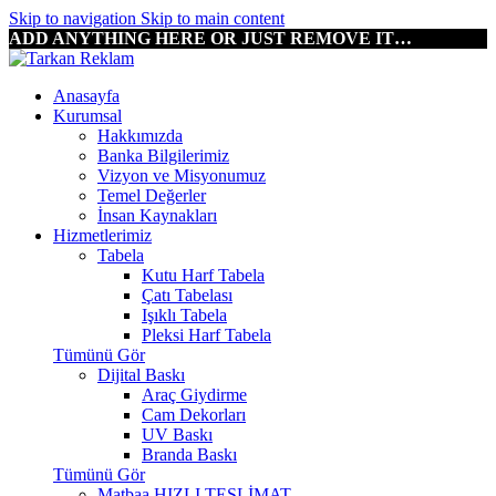
Skip to navigation
Skip to main content
ADD ANYTHING HERE OR JUST REMOVE IT…
Anasayfa
Kurumsal
Hakkımızda
Banka Bilgilerimiz
Vizyon ve Misyonumuz
Temel Değerler
İnsan Kaynakları
Hizmetlerimiz
Tabela
Kutu Harf Tabela
Çatı Tabelası
Işıklı Tabela
Pleksi Harf Tabela
Tümünü Gör
Dijital Baskı
Araç Giydirme
Cam Dekorları
UV Baskı
Branda Baskı
Tümünü Gör
Matbaa
HIZLI TESLİMAT