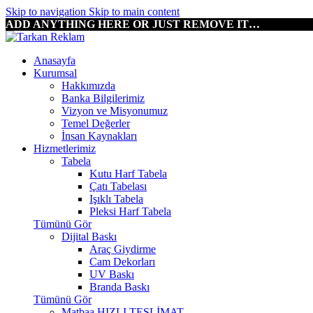
Skip to navigation
Skip to main content
ADD ANYTHING HERE OR JUST REMOVE IT…
Anasayfa
Kurumsal
Hakkımızda
Banka Bilgilerimiz
Vizyon ve Misyonumuz
Temel Değerler
İnsan Kaynakları
Hizmetlerimiz
Tabela
Kutu Harf Tabela
Çatı Tabelası
Işıklı Tabela
Pleksi Harf Tabela
Tümünü Gör
Dijital Baskı
Araç Giydirme
Cam Dekorları
UV Baskı
Branda Baskı
Tümünü Gör
Matbaa
HIZLI TESLİMAT