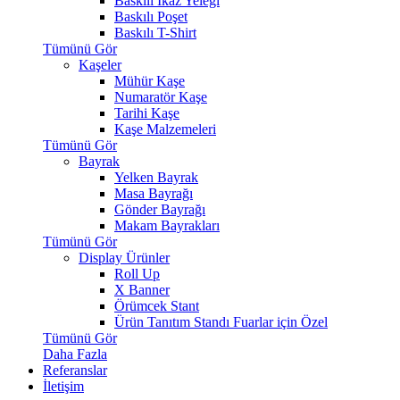
Baskılı İkaz Yeleği
Baskılı Poşet
Baskılı T-Shirt
Tümünü Gör
Kaşeler
Mühür Kaşe
Numaratör Kaşe
Tarihi Kaşe
Kaşe Malzemeleri
Tümünü Gör
Bayrak
Yelken Bayrak
Masa Bayrağı
Gönder Bayrağı
Makam Bayrakları
Tümünü Gör
Display Ürünler
Roll Up
X Banner
Örümcek Stant
Ürün Tanıtım Standı
Fuarlar için Özel
Tümünü Gör
Daha Fazla
Referanslar
İletişim