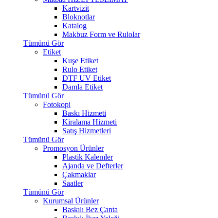
Kartvizit
Bloknotlar
Katalog
Makbuz Form ve Rulolar
Tümünü Gör
Etiket
Kuşe Etiket
Rulo Etiket
DTF UV Etiket
Damla Etiket
Tümünü Gör
Fotokopi
Baskı Hizmeti
Kiralama Hizmeti
Satış Hizmetleri
Tümünü Gör
Promosyon Ürünler
Plastik Kalemler
Ajanda ve Defterler
Çakmaklar
Saatler
Tümünü Gör
Kurumsal Ürünler
Baskılı Bez Çanta