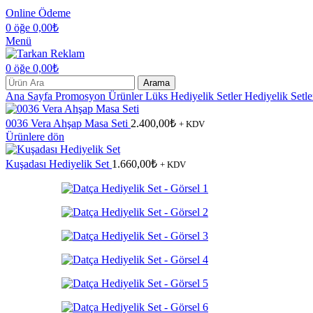
Online Ödeme
0
öğe
0,00
₺
Menü
0
öğe
0,00
₺
Arama
Ana Sayfa
Promosyon Ürünler
Lüks Hediyelik Setler
Hediyelik Setl
0036 Vera Ahşap Masa Seti
2.400,00
₺
+ KDV
Ürünlere dön
Kuşadası Hediyelik Set
1.660,00
₺
+ KDV