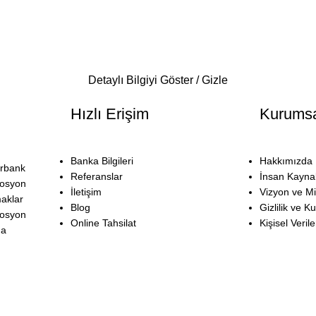
Detaylı Bilgiyi Göster / Gizle
Hızlı Erişim
Kurums
Banka Bilgileri
Hakkımızda
rbank
Referanslar
İnsan Kaynak
osyon
İletişim
Vizyon ve 
aklar
Blog
Gizlilik ve K
osyon
Online Tahsilat
Kişisel Veri
da