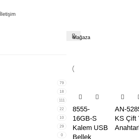
İletişim
Mağaza
79
18
111
8555-
AN-528
22
16GB-S
KS Çift
10
Kalem USB
Anahtar
29
0
Bellek