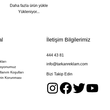
Daha fazla ürün yükle
Yükleniyor...
al
İletişim Bilgilerimiz
444 43 81
ları
info@tarkanreklam.com
Misyonumuz
ullanım Koşulları
Bizi Takip Edin
lerin Korunması