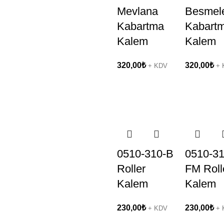
Mevlana
Besmel
Kabartma
Kabart
Kalem
Kalem
320,00
₺
320,00
₺
+ KDV
+ 
0510-310-B
0510-31
Roller
FM Roll
Kalem
Kalem
230,00
₺
230,00
₺
+ KDV
+ 