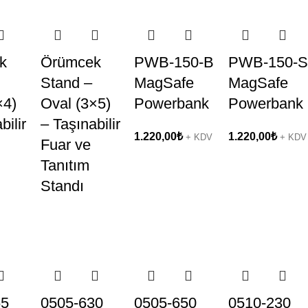
k
Örümcek
PWB-150-B
PWB-150-S
Stand –
MagSafe
MagSafe
×4)
Oval (3×5)
Powerbank
Powerbank
bilir
– Taşınabilir
1.220,00
₺
1.220,00
₺
+ KDV
+ KDV
Fuar ve
Tanıtım
Standı
65
0505-630
0505-650
0510-230