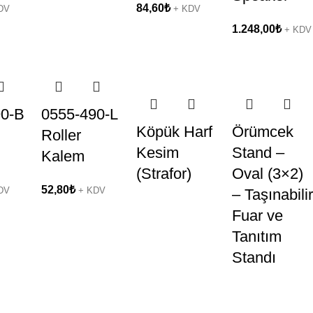
84,60
₺
DV
+ KDV
1.248,00
₺
+ KDV
90-B
0555-490-L
Köpük Harf
Örümcek
Roller
Kesim
Stand –
Kalem
(Strafor)
Oval (3×2)
52,80
₺
DV
+ KDV
– Taşınabilir
Fuar ve
Tanıtım
Standı