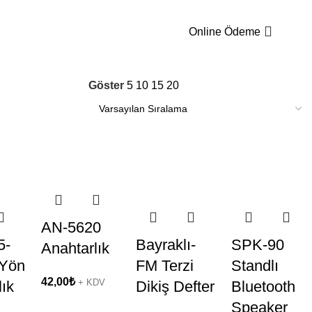
0,0
Online Ödeme
Göster
5
10
15
20
AN-5620
5-
Bayraklı-
SPK-90
Anahtarlık
 Yön
FM Terzi
Standlı
42,00
₺
+ KDV
lık
Dikiş Defter
Bluetooth
Speaker