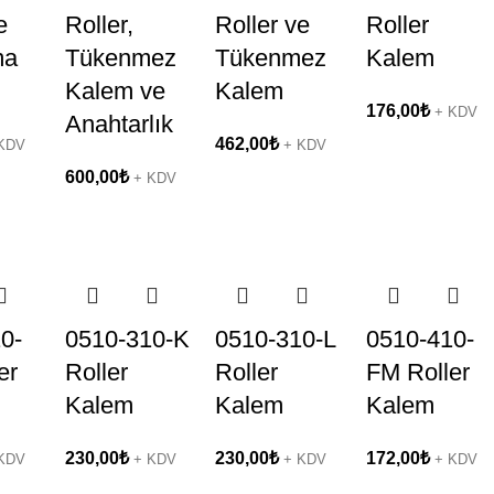
e
Roller,
Roller ve
Roller
ma
Tükenmez
Tükenmez
Kalem
Kalem ve
Kalem
176,00
₺
+ KDV
Anahtarlık
462,00
₺
KDV
+ KDV
600,00
₺
+ KDV
0-
0510-310-K
0510-310-L
0510-410-
er
Roller
Roller
FM Roller
Kalem
Kalem
Kalem
230,00
₺
230,00
₺
172,00
₺
KDV
+ KDV
+ KDV
+ KDV