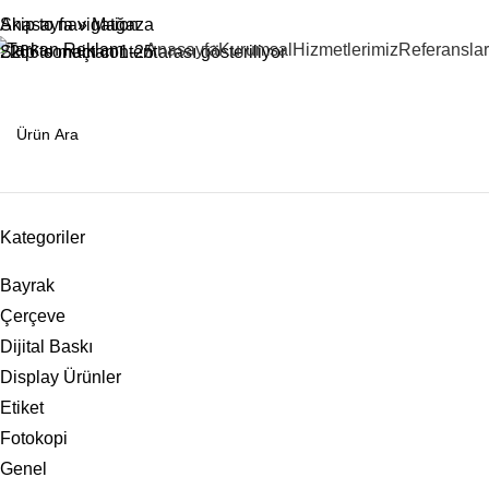
Skip to navigation
Anasayfa
»
Mağaza
Anasayfa
Kurumsal
Hizmetlerimiz
Referanslar
Skip to main content
2266 sonuçtan 1-25 arası gösteriliyor
Kategoriler
Bayrak
Çerçeve
Dijital Baskı
Display Ürünler
Etiket
Fotokopi
Genel