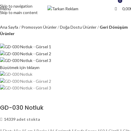
0
Skip to navigation
Menü
0,00
Skip to main content
Ana Sayfa
Promosyon Ürünler
Doğa Dostu Ürünler
Geri Dönüşüm
Ürünler
Büyütmek için tıklayın
GD-030 Notluk
14339 adet stokta
* Ebat: 10 x 15 cm * Baskı: UV, Serigrafi * Sayfa Sayısı: 150 * Çizgili * Cilt: