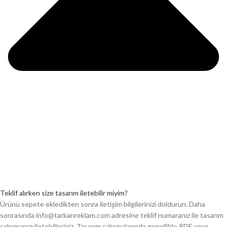
Teklif alırken size tasarım iletebilir miyim?
Ürünü sepete ekledikten sonra iletişim bilgilerinizi doldurun. Daha
sonrasında info@tarkanreklam.com adresine teklif numaranız ile tasarım
çalışmanızı iletebilirsiniz. Tasarım çalışmalarında genellikle PDF veya